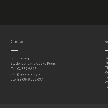
Contact
S
H
Fijnproeverij
Hu
Stationsstraat 17, 2870 Puurs
T
Tel: 03 889 92 33
K
info@fijnproeverij.be
Se
btw BE 0848.833.637
V
C