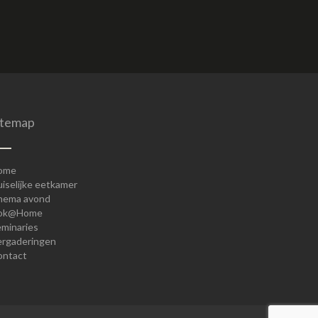
itemap
ome
iselijke eetkamer
hema avond
ok@Home
minaries
ergaderingen
ontact