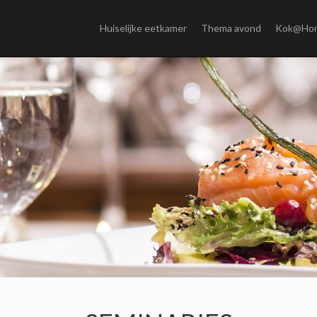
Huiselijke eetkamer
Thema avond
Kok@Ho